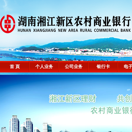
首 頁
个人业务
公司业务
银行卡
电