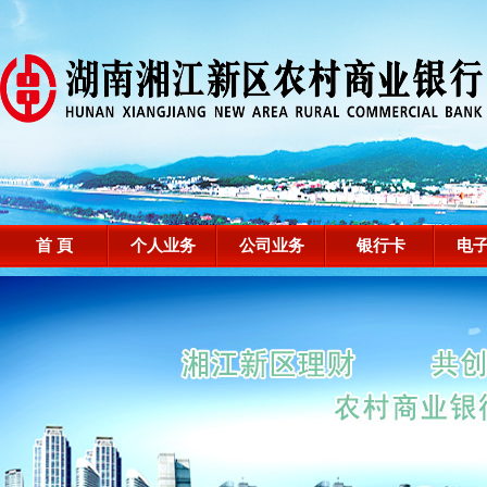
首 頁
个人业务
公司业务
银行卡
电