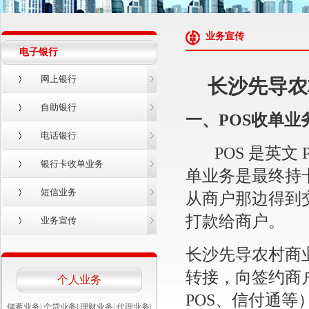
业务宣传
电子银行
网上银行
长沙先导农
自助银行
一、POS收单业
电话银行
POS 是英文 Po
银行卡收单业务
单业务是最终持
短信业务
从商户那边得到
打款给商户。
业务宣传
长沙先导农村商
转接，向签约商
个人业务
POS、信付通
储蓄业务
|
个贷业务
|
理财业务
|
代理业务
|