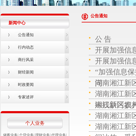
公告通知
新闻中心
公告通知
公 告
行内动态
开展加强信
开展加强信
商行风采
“加强信息保
财经新闻
湖南湘江新
问
时政要闻
湖南湘江新
专家述评
湘江新区农
殊残缺污损
湖南湘江新
个人业务
湖南湘江新
储蓄业务
|
个贷业务
|
理财业务
|
代理业务
|