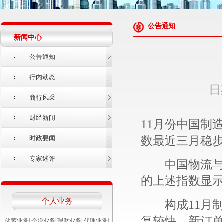
公告通知
新闻中心
公告通知
行内动态
日
商行风采
财经新闻
11月份中国制造
数最近三月稳
时政要闻
专家述评
中国物流与采
的上述指数显
个人业务
构成11月制造
复较快，新订单指
储蓄业务
|
个贷业务
|
理财业务
|
代理业务
|