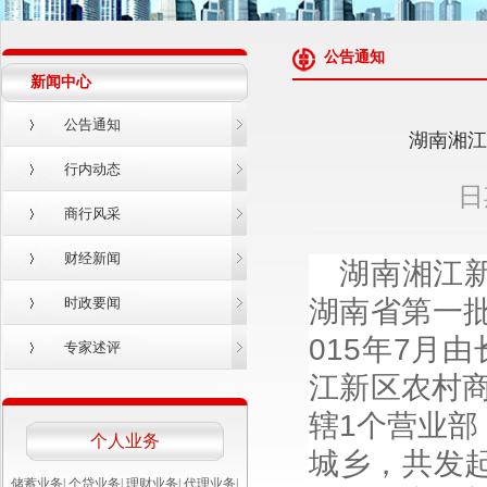
公告通知
新闻中心
公告通知
湖南湘江
行内动态
日
商行风采
财经新闻
湖南湘江
时政要闻
湖南省第一
015年7月
专家述评
江新区农村商
辖1个营业部
个人业务
城乡，共发起
储蓄业务
|
个贷业务
|
理财业务
|
代理业务
|