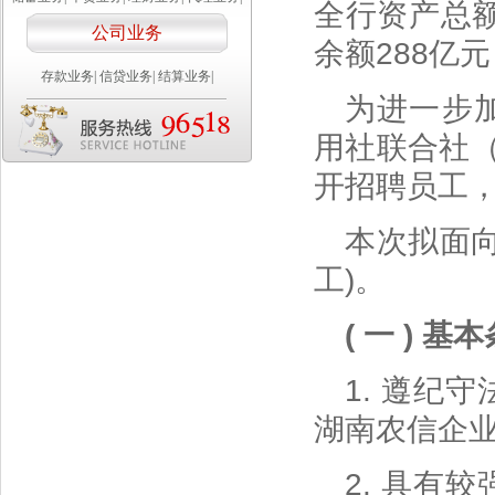
全行资产总额
公司业务
余额288亿
存款业务
|
信贷业务
|
结算业务
|
为进一步
用社联合社
开招聘员工
本次拟面
工)。
( 一 ) 基
1. 遵纪
湖南农信企
2. 具有