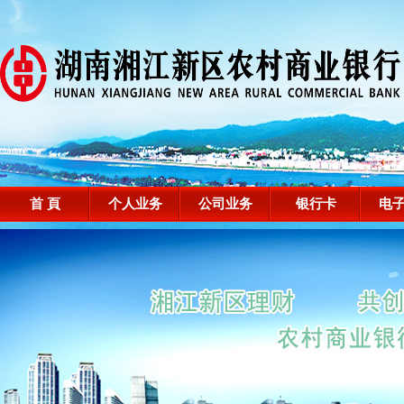
首 頁
个人业务
公司业务
银行卡
电