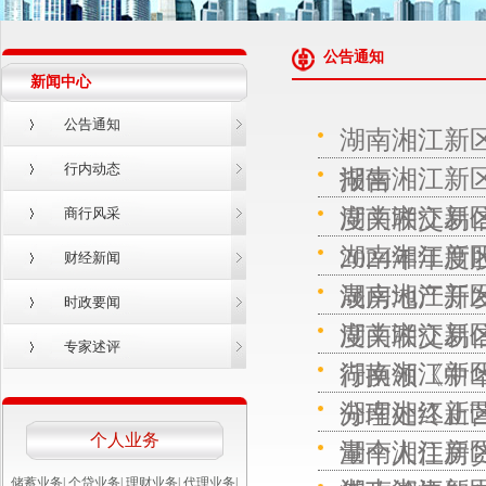
公告通知
新闻中心
公告通知
湖南湘江新区
行内动态
湖南湘江新区
报告
湖南湘江新
度关联交易
商行风采
湖南湘江新
2024年年
财经新闻
湖南湘江新区
晟房地产开
时政要闻
湖南湘江新
度关联交易
专家述评
湖南湘江新
行换领《中
湖南湘江新
分理处终止
个人业务
湖南湘江新
量个人住房
储蓄业务
|
个贷业务
|
理财业务
|
代理业务
|