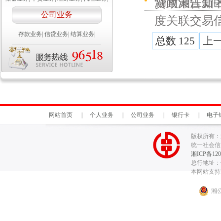
湖南湘江新区
贷政策告知
公司业务
度关联交易
存款业务
|
信贷业务
|
结算业务
|
总数 125
上
网站首页
|
个人业务
|
公司业务
|
银行卡
|
电子
版权所有：
统一社会信用代
湘ICP备120
总行地址：长
本网站支持I
湘公